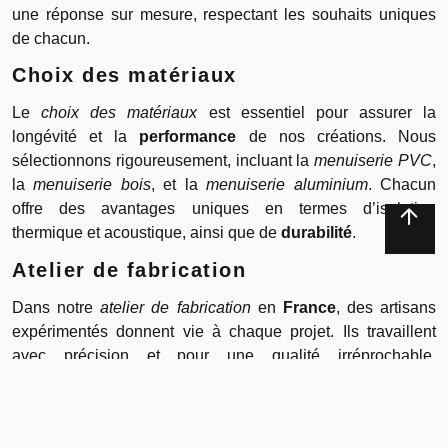
une réponse sur mesure, respectant les souhaits uniques
de chacun.
Choix des matériaux
Le
choix des matériaux
est essentiel pour assurer la
longévité et la
performance
de nos créations. Nous
sélectionnons rigoureusement, incluant la
menuiserie PVC
,
la
menuiserie bois
, et la
menuiserie aluminium
. Chacun
offre des avantages uniques en termes d’isolation
thermique et acoustique, ainsi que de
durabilité
.
Atelier de fabrication
Dans notre
atelier de fabrication
en
France
, des artisans
expérimentés donnent vie à chaque projet. Ils travaillent
avec précision et pour une qualité irréprochable.
L’utilisation d’outils de pointe et le respect des normes de
qualité garantissent une
menuiserie
durable sur le long
terme.