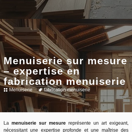
Menuiserie sur mesure
– expertise en
fabrication menuiserie
Menuiserie
fabrication menuiserie
La
menuiserie sur mesure
représente un art exigeant,
nécessitant une expertise profonde et une maîtrise des