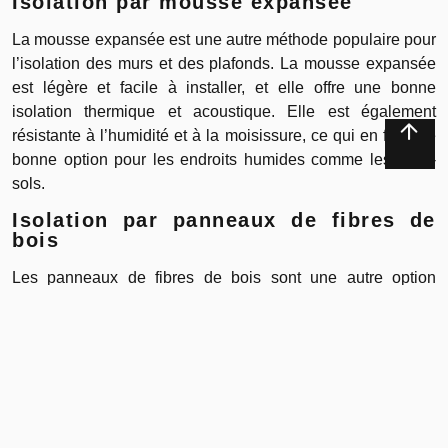
Isolation par mousse expansée
La mousse expansée est une autre méthode populaire pour
l’isolation des murs et des plafonds. La mousse expansée
est légère et facile à installer, et elle offre une bonne
isolation thermique et acoustique. Elle est également
résistante à l’humidité et à la moisissure, ce qui en fait une
bonne option pour les endroits humides comme les sous-
sols.
Isolation par panneaux de fibres de
bois
Les panneaux de fibres de bois sont une autre option
populaire pour l’isolation des murs et des plafonds. Les
panneaux de fibres de bois sont légers et faciles à installer,
et ils offrent une bonne isolation thermique et acoustique. Ils
sont également résistants à l’humidité et à la moisissure, ce
qui en fait une bonne option pour les endroits humides
comme les sous-sols.