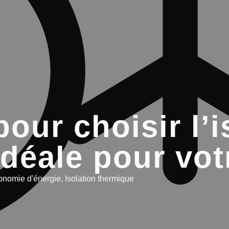
pour choisir l’i
idéale pour vo
onomie d'énergie
,
Isolation thermique