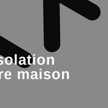
solation
tre maison