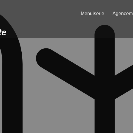
Menuiserie
Agencemen
te