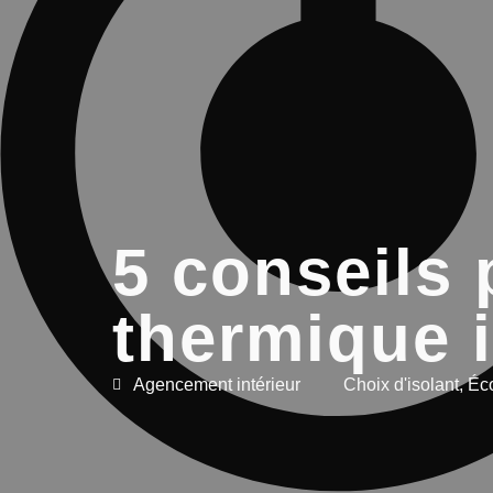
5 conseils 
thermique 
Agencement intérieur
Choix d'isolant
,
Éc