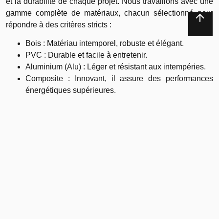
et la durabilité de chaque projet. Nous travaillons avec une
gamme complète de matériaux, chacun sélectionné pour
répondre à des critères stricts :
Bois : Matériau intemporel, robuste et élégant.
PVC : Durable et facile à entretenir.
Aluminium (Alu) : Léger et résistant aux intempéries.
Composite : Innovant, il assure des performances
énergétiques supérieures.
Ces matériaux contribuent à des projets personnalisés, que
ce soit pour des fenêtres, portes ou volets, qui s’adaptent
parfaitement aux styles et exigences de nos clients.
Processus de fabrication innovant
et écoresponsable
Notre engagement envers l’environnement et la qualité se
reflète dans nos processus de fabrication. A.M.P adopte des
technologies de pointe et un modèle de production
écoresponsable qui réduit notre empreinte écologique sans